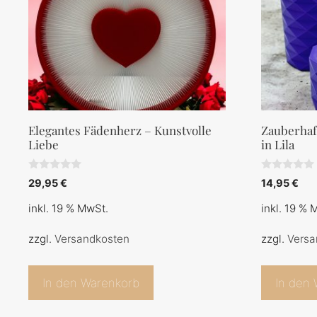
Elegantes Fädenherz – Kunstvolle
Zauberhaft
Liebe
in Lila
0
0
29,95
€
14,95
€
v
v
o
o
inkl. 19 % MwSt.
inkl. 19 % 
n
n
5
5
zzgl.
Versandkosten
zzgl.
Versa
In den Warenkorb
In den