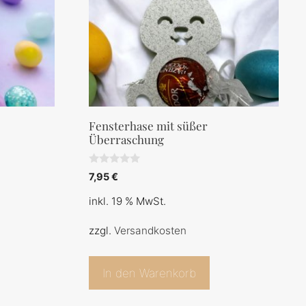
Fensterhase mit süßer
Überraschung
0
7,95
€
v
o
inkl. 19 % MwSt.
n
5
zzgl.
Versandkosten
In den Warenkorb