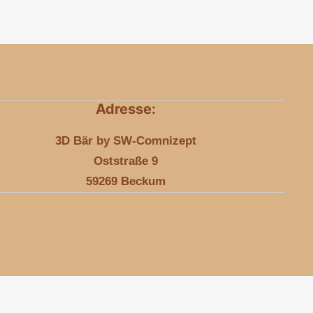
Adresse:
3D Bär by SW-Comnizept
Oststraße 9
59269 Beckum