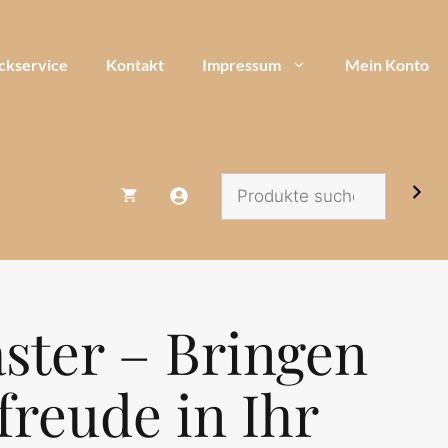
-
Bringen
Sie
ckservice
Kontakt
Impressum
Mein Konto
Osterfreude
in
Ihr
Zuhause
-
Suchen
Gelb
Menge
ster – Bringen
freude in Ihr