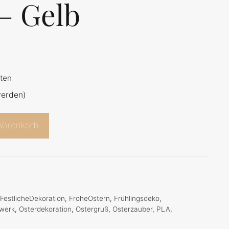
– Gelb
ten
werden)
Warenkorb
,
FestlicheDekoration
,
FroheOstern
,
Frühlingsdeko
,
werk
,
Osterdekoration
,
Ostergruß
,
Osterzauber
,
PLA
,