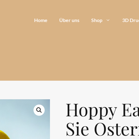
Home
Über uns
Shop
3D Dru
Hoppy Ea
Sie Oster