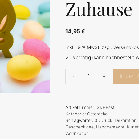
Zuhause 
14,95
€
inkl. 19 % MwSt.
zzgl.
Versandkos
20 vorrätig (kann nachbestellt 
-
+
In den 
Hoppy
Easter
-
Bringen
Artikelnummer:
3DHEast
Sie
Kategorie:
Osterdeko
Schlagwörter:
3DDruck
,
Dekoration
Osterfreude
Geschenkidee
,
Handgemacht
,
Kunst
in
Wohnkultur
Ihr