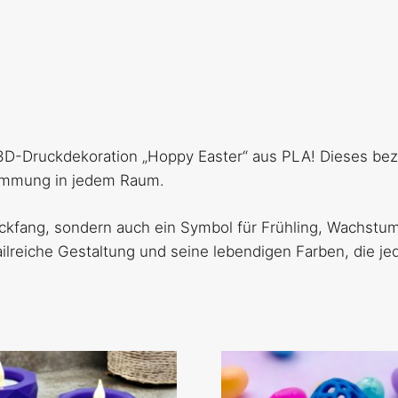
Zuhause
-
Gelb
Menge
n 3D-Druckdekoration „Hoppy Easter“ aus PLA! Dieses b
timmung in jedem Raum.
lickfang, sondern auch ein Symbol für Frühling, Wachst
ailreiche Gestaltung und seine lebendigen Farben, die j