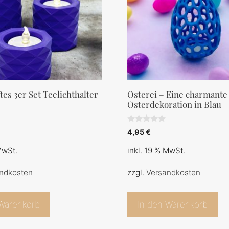
es 3er Set Teelichthalter
Osterei – Eine charmante
Osterdekoration in Blau
0
4,95
€
v
o
MwSt.
inkl. 19 % MwSt.
n
5
ndkosten
zzgl.
Versandkosten
 Warenkorb
In den Warenkorb