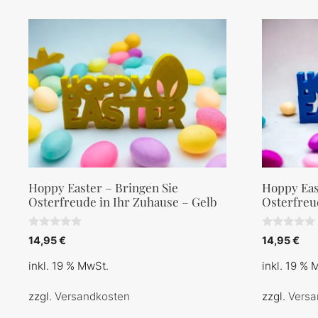
Hoppy Easter – Bringen Sie
Hoppy Eas
Osterfreude in Ihr Zuhause – Gelb
Osterfreu
0
0
14,95
€
14,95
€
v
v
o
o
inkl. 19 % MwSt.
inkl. 19 % 
n
n
5
5
zzgl.
Versandkosten
zzgl.
Versa