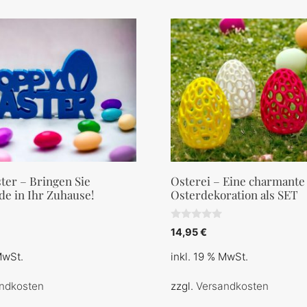
ter – Bringen Sie
Osterei – Eine charmante
de in Ihr Zuhause!
Osterdekoration als SET
0
14,95
€
v
o
MwSt.
inkl. 19 % MwSt.
n
5
ndkosten
zzgl.
Versandkosten