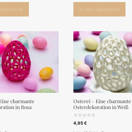
 Warenkorb
In den Warenkorb
 Eine charmante
Osterei – Eine charmante
ration in Rosa
Osterdekoration in Weiß
0
4,95
€
v
o