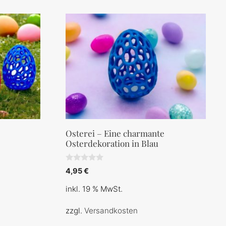
Osterei – Eine charmante
Osterdekoration in Blau
0
4,95
€
v
o
inkl. 19 % MwSt.
n
5
zzgl.
Versandkosten