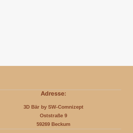
Adresse:
3D Bär by SW-Comnizept
Oststraße 9
59269 Beckum