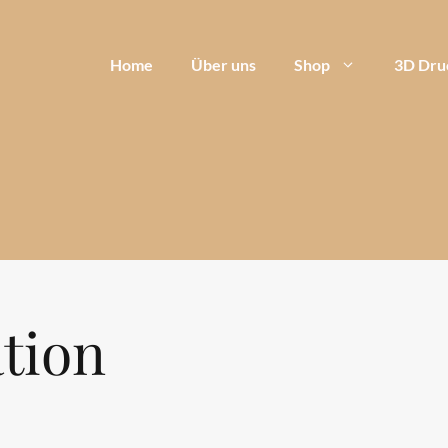
Home
Über uns
Shop
3D Dru
tion