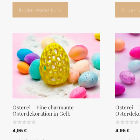
In den Warenkorb
In den
Osterei – Eine charmante
Osterei –
Osterdekoration in Gelb
Osterdeko
0
0
4,95
€
4,95
€
v
v
o
o