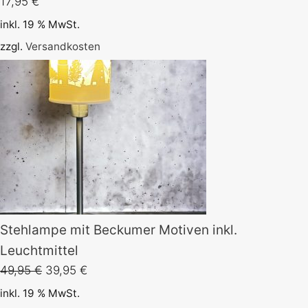
17,95
€
inkl. 19 % MwSt.
zzgl.
Versandkosten
Stehlampe mit Beckumer Motiven inkl.
Leuchtmittel
Ursprünglicher
Aktueller
49,95
€
39,95
€
Preis
Preis
inkl. 19 % MwSt.
war:
ist: