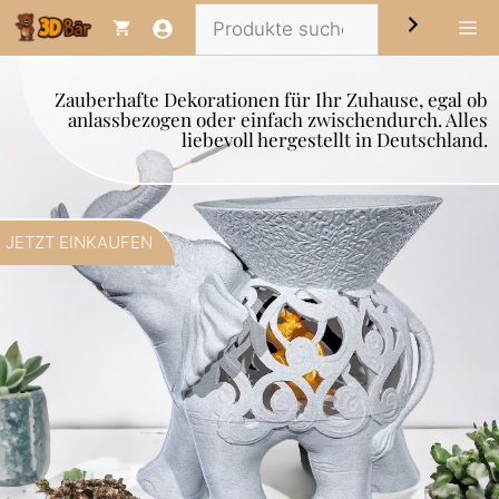
Zum
Suchen
Me
Inhalt
springen
Zauberhafte Dekorationen für Ihr Zuhause, egal ob
anlassbezogen oder einfach zwischendurch. Alles
liebevoll hergestellt in Deutschland.
JETZT EINKAUFEN