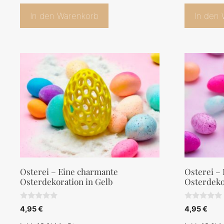
In den Warenkorb
In den
Osterei – Eine charmante
Osterei –
Osterdekoration in Gelb
Osterdeko
0
0
4,95
€
4,95
€
v
v
o
o