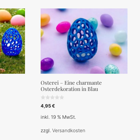
Osterei – Eine charmante
Osterdekoration in Blau
0
4,95
€
v
o
inkl. 19 % MwSt.
n
5
zzgl.
Versandkosten