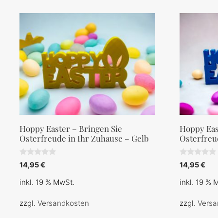
Hoppy Easter – Bringen Sie
Hoppy Eas
Osterfreude in Ihr Zuhause – Gelb
Osterfreu
0
0
14,95
€
14,95
€
v
v
o
o
inkl. 19 % MwSt.
inkl. 19 % 
n
n
5
5
zzgl.
Versandkosten
zzgl.
Versa