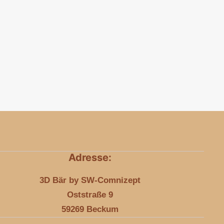
Adresse:
3D Bär by SW-Comnizept
Oststraße 9
59269 Beckum