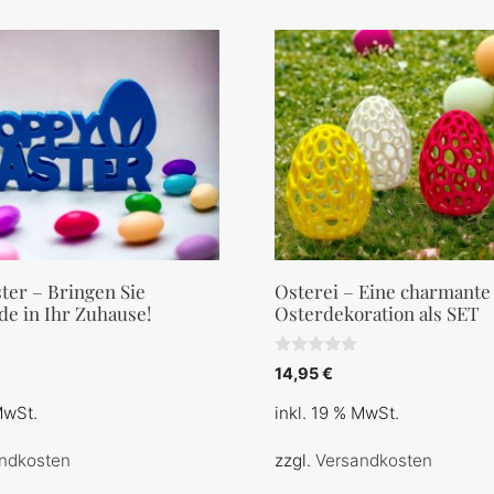
ter – Bringen Sie
Osterei – Eine charmante
de in Ihr Zuhause!
Osterdekoration als SET
0
14,95
€
v
o
MwSt.
inkl. 19 % MwSt.
n
5
ndkosten
zzgl.
Versandkosten