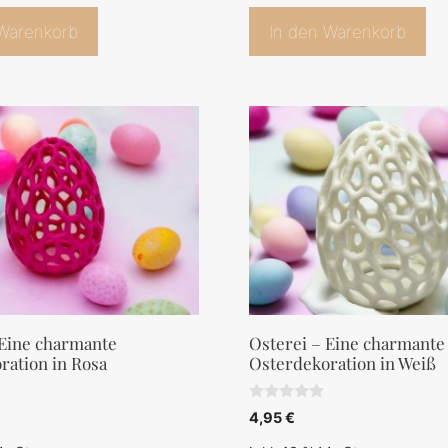
 Warenkorb
In den Warenkorb
 Eine charmante
Osterei – Eine charmante
ration in Rosa
Osterdekoration in Weiß
0
4,95
€
v
o