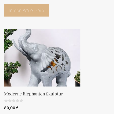
In den Warenkorb
Moderne Elephanten Skulptur
0
89,00
€
v
o