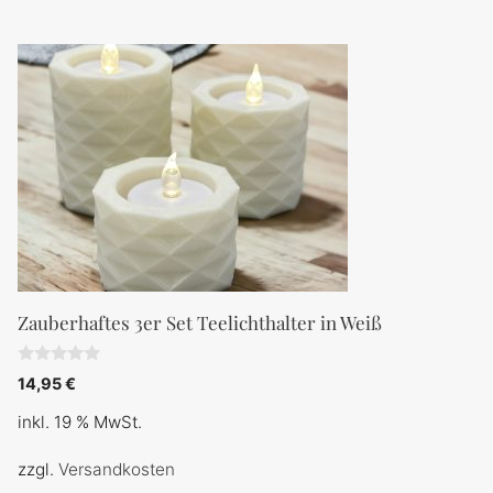
Zauberhaftes 3er Set Teelichthalter in Weiß
0
14,95
€
v
o
inkl. 19 % MwSt.
n
5
zzgl.
Versandkosten