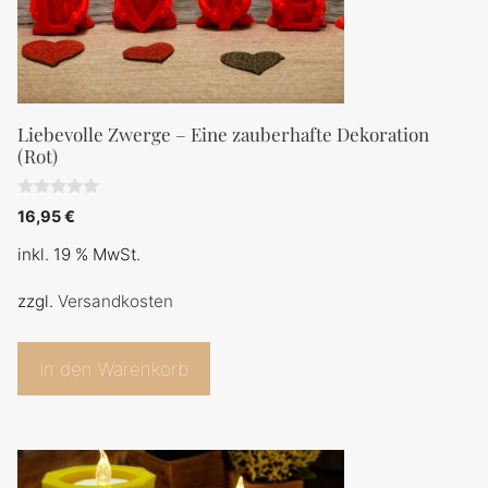
Liebevolle Zwerge – Eine zauberhafte Dekoration
(Rot)
0
16,95
€
v
o
inkl. 19 % MwSt.
n
5
zzgl.
Versandkosten
In den Warenkorb