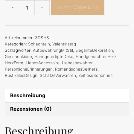
-
+
In den Warenkorb
Romantisches
Seilherz
mit
Deckel
Artikelnummer:
3DSHS
Menge
Kategorien:
Schachteln
,
Valentinstag
Schlagwörter:
AufbewahrungMitStil
,
EleganteDekoration
,
Geschenkidee
,
HandgefertigteDeko
,
HandgemachtesHerz
,
HerzForm
,
LiebesAccessoire
,
Liebesbewahrer
,
PersönlicheErinnerungen
,
RomantischesSeilherz
,
RustikalesDesign
,
SchätzeVerwahren
,
ZeitloseSchönheit
Beschreibung
Rezensionen (0)
Beschreibung