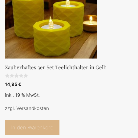
Zauberhaftes 3er Set Teelichthalter in Gelb
0
14,95
€
v
o
inkl. 19 % MwSt.
n
5
zzgl.
Versandkosten
In den Warenkorb