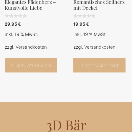
Elegantes Fädenherz –
Romantisches Seilherz
Kunstvolle Liebe
mit Deckel
0
0
29,95
€
19,95
€
v
v
o
o
inkl. 19 % MwSt.
inkl. 19 % MwSt.
n
n
5
5
zzgl.
Versandkosten
zzgl.
Versandkosten
In den Warenkorb
In den Warenkorb
3D Bär