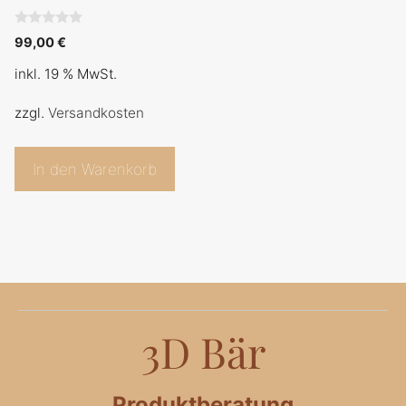
0
99,00
€
v
o
inkl. 19 % MwSt.
n
5
zzgl.
Versandkosten
In den Warenkorb
3D Bär
Produktberatung