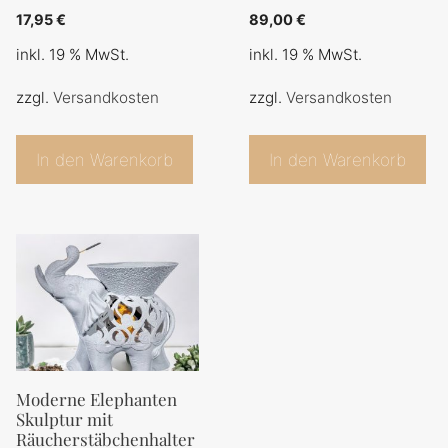
0
0
17,95
€
89,00
€
v
v
o
o
inkl. 19 % MwSt.
inkl. 19 % MwSt.
n
n
5
5
zzgl.
Versandkosten
zzgl.
Versandkosten
In den Warenkorb
In den Warenkorb
Moderne Elephanten
Skulptur mit
Räucherstäbchenhalter