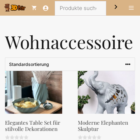
Zum
Suchen
Me
Inhalt
springen
Wohnaccessoire
Elegantes Table Set für
Moderne Elephanten
stilvolle Dekorationen
Skulptur