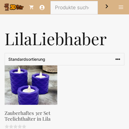
Zum
Suchen
Me
Inhalt
springen
LilaLiebhaber
Zauberhaftes 3er Set
Teelichthalter in Lila