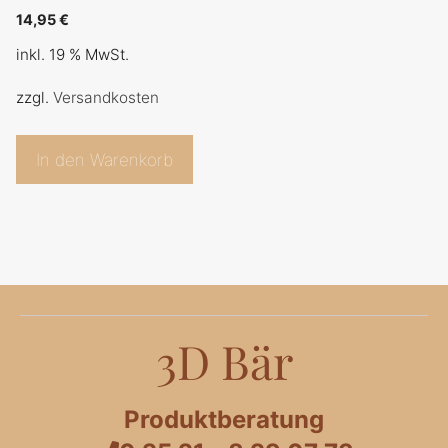
0
14,95
€
v
o
inkl. 19 % MwSt.
n
5
zzgl.
Versandkosten
In den Warenkorb
3D Bär
Produktberatung