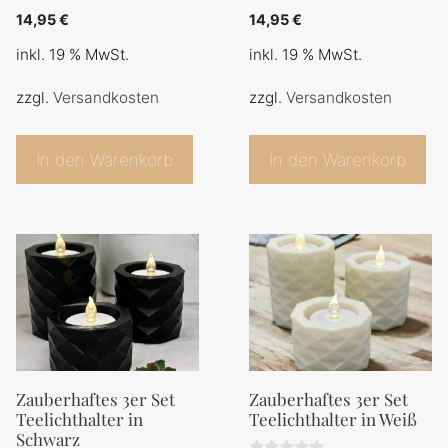
0
0
14,95
€
14,95
€
v
v
o
o
inkl. 19 % MwSt.
inkl. 19 % MwSt.
n
n
5
5
zzgl.
Versandkosten
zzgl.
Versandkosten
In den Warenkorb
In den Warenkorb
Zauberhaftes 3er Set
Zauberhaftes 3er Set
Teelichthalter in
Teelichthalter in Weiß
Schwarz