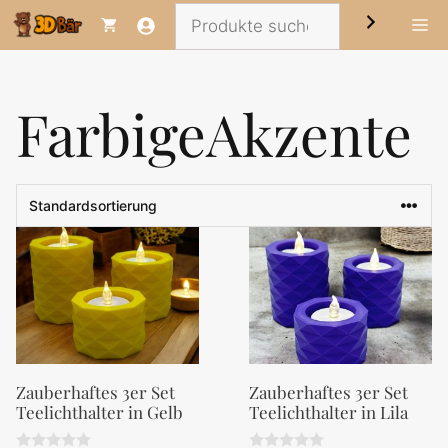
Zum
Suchen
Me
Inhalt
springen
FarbigeAkzente
Zauberhaftes 3er Set
Zauberhaftes 3er Set
Teelichthalter in Gelb
Teelichthalter in Lila