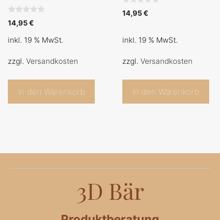
0
14,95
€
v
0
14,95
€
o
v
n
o
5
inkl. 19 % MwSt.
inkl. 19 % MwSt.
n
5
zzgl.
Versandkosten
zzgl.
Versandkosten
In den Warenkorb
In den Warenkorb
3D Bär
Produktberatung