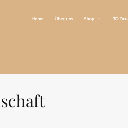
Home
Über uns
Shop
3D Dru
schaft