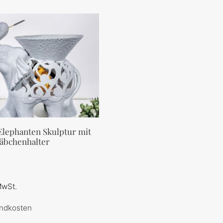
lephanten Skulptur mit
äbchenhalter
MwSt.
ndkosten