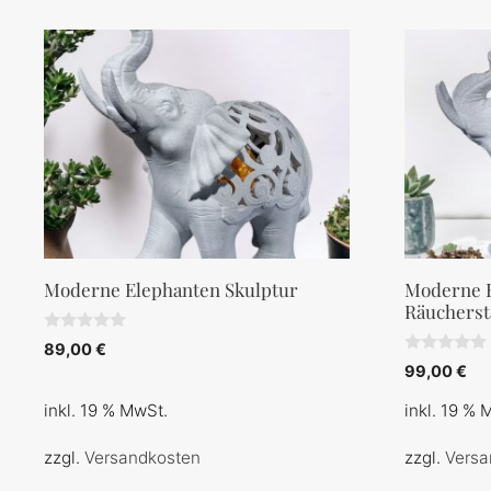
Moderne Elephanten Skulptur
Moderne E
Räucherst
0
89,00
€
v
0
99,00
€
o
v
n
o
5
inkl. 19 % MwSt.
inkl. 19 % 
n
5
zzgl.
Versandkosten
zzgl.
Versa