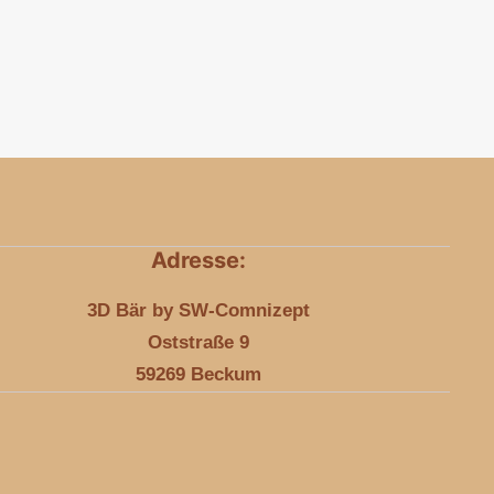
Adresse:
3D Bär by SW-Comnizept
Oststraße 9
59269 Beckum