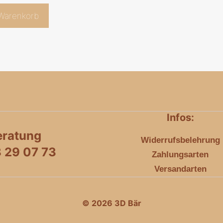
 Warenkorb
Infos:
eratung
Widerrufsbelehrung
8 29 07 73
Zahlungsarten
Versandarten
© 2026 3D Bär