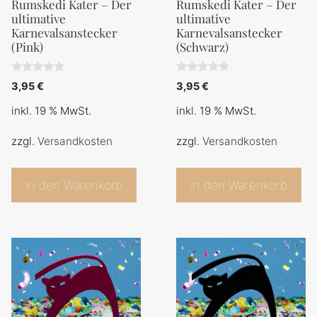
Rumskedi Kater – Der
Rumskedi Kater – Der
ultimative
ultimative
Karnevalsanstecker
Karnevalsanstecker
(Pink)
(Schwarz)
0
0
3,95
€
3,95
€
v
v
o
o
inkl. 19 % MwSt.
inkl. 19 % MwSt.
n
n
5
5
zzgl.
Versandkosten
zzgl.
Versandkosten
In den Warenkorb
In den Warenkorb