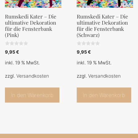
Rumskedi Kater – Die
Rumskedi Kater – Die
ultimative Dekoration
ultimative Dekoration
für die Fensterbank
für die Fensterbank
(Pink)
(Schwarz)
0
0
9,95
€
9,95
€
v
v
o
o
inkl. 19 % MwSt.
inkl. 19 % MwSt.
n
n
5
5
zzgl.
Versandkosten
zzgl.
Versandkosten
In den Warenkorb
In den Warenkorb